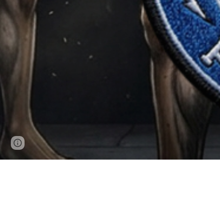
Page
Google Sites
Report abuse
updated
L